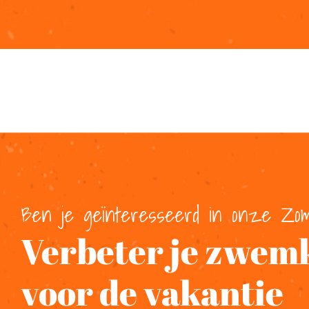
Ben je geïnteresseerd in onze Zom
Verbeter je zwem
voor de vakantie