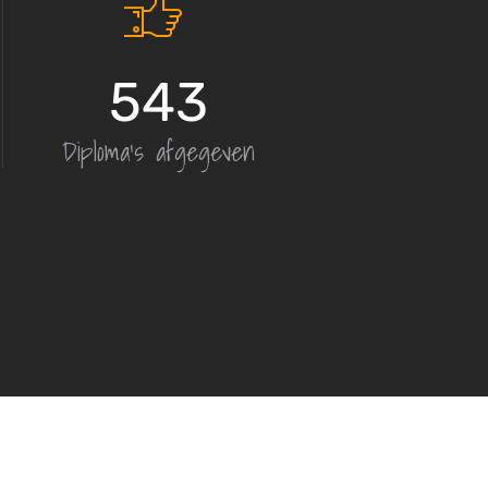
543
Diploma's afgegeven