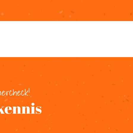
ercheck!
kennis