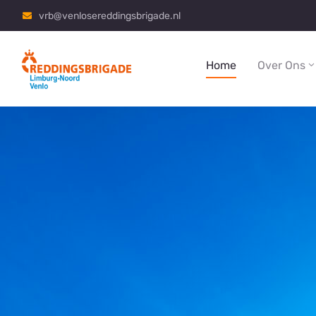
vrb@venlosereddingsbrigade.nl
Home
Over Ons