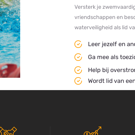
Versterk je zwemvaardi
vriendschappen en bes
waterveiligheid als lid 
Leer jezelf en a
Ga mee als toez
Help bij overstr
Wordt lid van ee