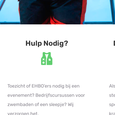
Hulp Nodig?
Toezicht of EHBO’ers nodig bij een
Als
evenement? Bedrijfscursussen voor
st
zwembaden of een sleepje? Wij
sp
verzorgen het.
kr