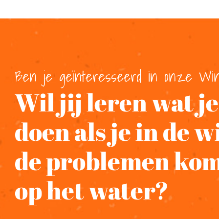
Ben je geïnteresseerd in onze Win
Wil jij leren wat j
doen als je in de w
de problemen komt
op het water?