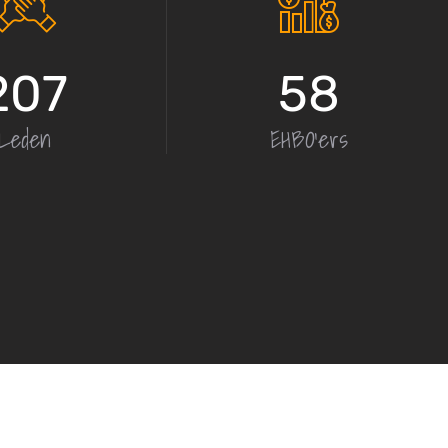
207
58
Leden
EHBO'ers