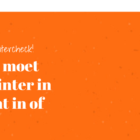
tercheck!
e moet
inter in
 in of