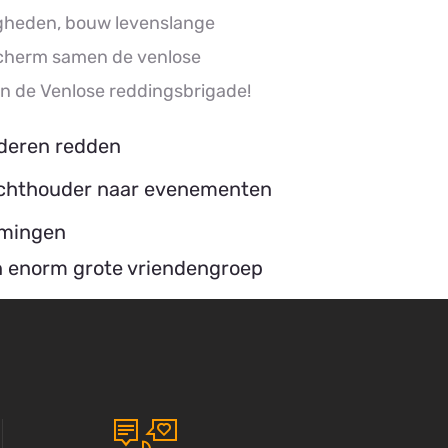
gheden, bouw levenslange
cherm samen de venlose
van de Venlose reddingsbrigade!
nderen redden
ichthouder naar evenementen
omingen
n enorm grote vriendengroep